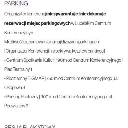
PARKING
Organizator konferencji
nie gwarantuje i nie dokonuje
rezerwacji miejsc parkingowych
w Lubelskim Centrum
Konferencyjnym.
Możliwość zaparkowania na najbliższych parkingach:
[Organizator Konferencji nie pokrywa kosztów parkingu]
• Centrum Spotkania Kultur | 190 m od Centrum Konferencyjnego |
Plac Teatralny 1
• Podziemny BIGMAR | 750 m od Centrum Konferencyjnego | ul.
Okopowa 3
• Parking Publiczny | 900 m od Centrum Konferencyjnego | ul.
Peowiaków 6
SESJA PLAKATOWA