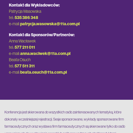
Kontakt dla Wykładowców:
Patrycja Wasowska
tel.:
535 386 348
e-mail:
patrycja.wasowska@11a.com.pl
Kontakt dla Sponsorów/Partnerów:
Anna Wacławek
tel.:
577 211 011
e-mail:
anna.waclwek@11a.com.pl
Beata Osuch
tel.:
577 511 311
e-mail:
beata.osuch@11a.com.pl
Konferencja jest skierowana do wszystkich osób zainteresowanych tematyką, które
dokonały wcześniejszej rejestracji. Sesje sponsorowane, wykłady sponsorowane firm
farmaceutycznych oraz wystawa firm farmaceutycznych są skierowane tylko do osób