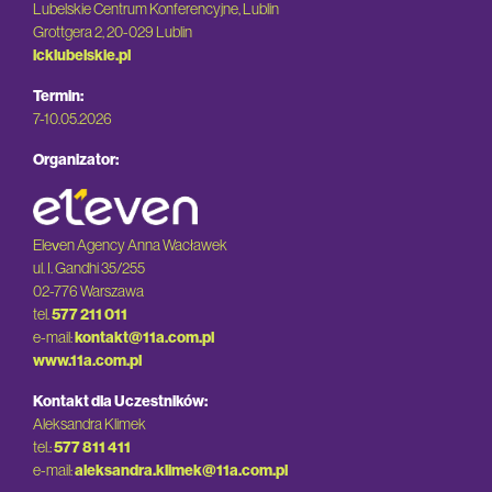
Lubelskie Centrum Konferencyjne, Lublin
Grottgera 2, 20-029 Lublin
lcklubelskie.pl
Termin:
7-10.05.2026
Organizator:
Eleven Agency Anna Wacławek
ul. I. Gandhi 35/255
02-776 Warszawa
tel.
577 211 011
e-mail:
kontakt@11a.com.pl
www.11a.com.pl
Kontakt dla Uczestników:
Aleksandra Klimek
tel.:
577 811 411
e-mail:
aleksandra.klimek@11a.com.pl