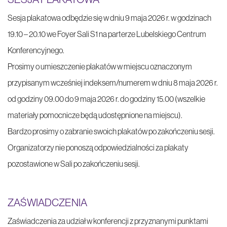
Sesja plakatowa odbędzie się w dniu 9 maja 2026 r. w godzinach
19.10 – 20.10 we Foyer Sali S1 na parterze Lubelskiego Centrum
Konferencyjnego.
Prosimy o umieszczenie plakatów w miejscu oznaczonym
przypisanym wcześniej indeksem/numerem w dniu 8 maja 2026 r.
od godziny 09.00 do 9 maja 2026 r. do godziny 15.00 (wszelkie
materiały pomocnicze będą udostępnione na miejscu).
Bardzo prosimy o zabranie swoich plakatów po zakończeniu sesji.
Organizatorzy nie ponoszą odpowiedzialności za plakaty
pozostawione w Sali po zakończeniu sesji.
ZAŚWIADCZENIA
Zaświadczenia za udział w konferencji z przyznanymi punktami