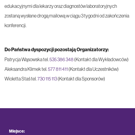
edukacyjnymi dla lekarzy oraz diagnostów laboratoryjnych
zostaną wysłane drogą mailową w ciągu 3 tygodni od zakończenia
konferencji.
Do Państwa dyspozycji pozostają Organizatorzy:
Patrycja Wąsowska tel.
535 386 348
(Kontakt dla Wykładowców)
Aleksandra Klimek tel.
577 811 411
(Kontakt dla Uczestników)
Wioletta Staś tel.
730 115 113
(Kontakt dla Sponsorów)
Miejsce: