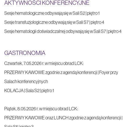
AKTYWNOŚCI KONFERENCYJNE
Sesje hematologiczne odbywają się w Sali S2 | piętro 1
Sesje transfuzjologiczne odbywają się w Sali S7 | piętro 4
Sesje hematologii doświadczalnej odbywają się w Sali S7 | piętro 4
GASTRONOMIA
Czwartek, 7.05.2026 r. w miejscu obrad LCK:
PRZERWY KAWOWE zgodnie z agendą konferencji | Foyer przy
Salach konferencyjnych
KOLACJA | Sala S2 | piętro 1
Piątek, 8.05.2026 r. w miejscu obrad LCK:
PRZERWY KAWOWE oraz LUNCH zgodnie z agendą konferencji |
Sala S5 | piętro 3