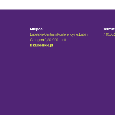
Miejsce:
Termin:
Lubelskie Centrum Konferencyjne, Lublin
7-10.05
Grottgera 2, 20-029 Lublin
lcklubelskie.pl