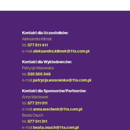
Kontakt dla Uczestników:
Aleksandra Klimek
tel.:
577 811 411
e-mail:
aleksandra.klimek@11a.com.pl
Kontakt dla Wykładowców:
Patrycja Wasowska
tel.:
535 386 348
e-mail:
patrycja.wasowska@11a.com.pl
Kontakt dla Sponsorów/Partnerów:
Anna Wacławek
tel.:
577 211 011
e-mail:
anna.waclwek@11a.com.pl
Beata Osuch
tel.:
577 511 311
e-mail:
beata.osuch@11a.com.pl