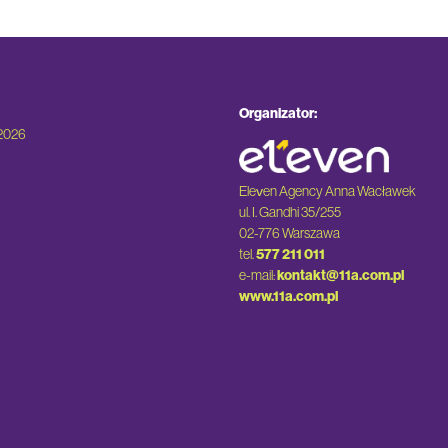
Organizator:
.2026
Eleven Agency Anna Wacławek
ul. I. Gandhi 35/255
02-776 Warszawa
tel.
577 211 011
e-mail:
kontakt@11a.com.pl
www.11a.com.pl